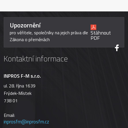
Upozornění
Stáhnout
pro věřitele, společníky na jejich práva dle
PDF
Zákona o přeměnách
Kontaktní informace
INPROS F-M s.r.o.
ul. 28. října 1639
Frýdek-Místek
738 01
Email:
inprosfm@inprosfm.cz