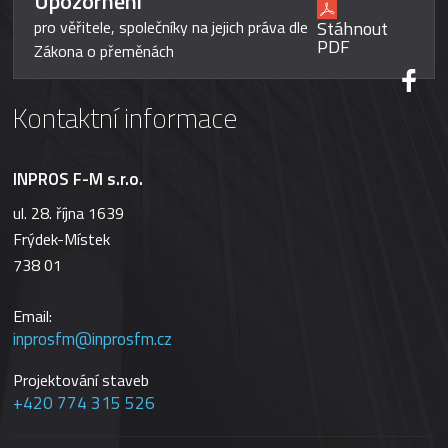
Upozornění
Stáhnout
pro věřitele, společníky na jejich práva dle
PDF
Zákona o přeměnách
Kontaktní informace
INPROS F-M s.r.o.
ul. 28. října 1639
Frýdek-Místek
738 01
Email:
inprosfm@inprosfm.cz
Projektování staveb
+420 774 315 526