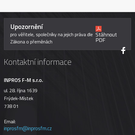
Upozornění
Stáhnout
pro věřitele, společníky na jejich práva dle
PDF
Zákona o přeměnách
Kontaktní informace
INPROS F-M s.r.o.
ul. 28. října 1639
Frýdek-Místek
738 01
Email:
inprosfm@inprosfm.cz