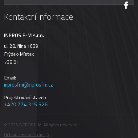
Kontaktní informace
INPROS F-M s.r.o.
ul. 28. října 1639
Frýdek-Místek
738 01
Email:
inprosfm@inprosfm.cz
Projektování staveb
+420 774 315 526
© 2026 INPROS F-M. All rights reserved.
Ochrana osobních údajů